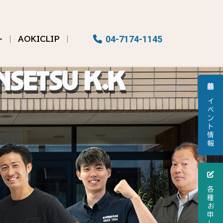
04-7174-1145
ト
AOKICLIP
イ
ベ
ン
ト
情
報
各
種
お
申