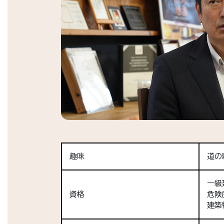
趣味
道の
一級
資格
危険
建築