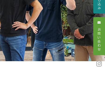
し
込
み
お
問
い
合
わ
せ