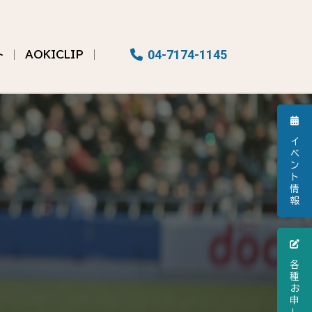
04-7174-1145
ト
AOKICLIP
イ
ベ
ン
ト
情
報
各
種
お
申