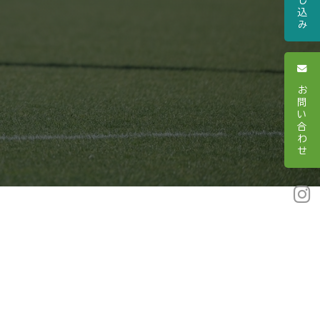
し
込
み
お
問
い
合
わ
せ