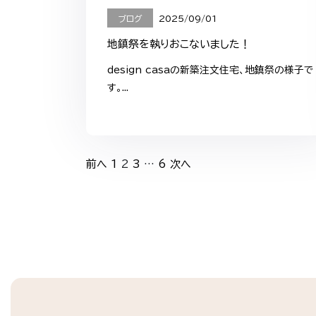
ブログ
2025/09/01
地鎮祭を執りおこないました！
design casaの新築注文住宅、地鎮祭の様子で
す。...
投
前へ
1
2
3
…
6
次へ
稿
の
ペ
ー
ジ
送
り