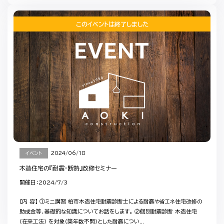
このイベントは終了しました
イベント
2024/06/18
木造住宅の『耐震・断熱』改修セミナー
開催日：2024/7/3
【内 容】 ①ミニ講習 柏市木造住宅耐震診断士による耐震や省エネ住宅改修の
助成金等、基礎的な知識についてお話をします。 ②個別耐震診断 木造住宅
（在来工法） を対象（築年数不問）とした耐震につい...