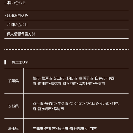
お問い合わせ
各種お申込み
お問い合わせ
個人情報保護方針
施工エリア
柏市・松戸市・流山市・野田市・我孫子市・白井市・印西
千葉県
市・市川市・船橋市・鎌ヶ谷市・習志野市・千葉市
取手市・守谷市・牛久市・つくば市・つくばみらい市・阿見
茨城県
町・龍ヶ崎市・常総市
埼玉県
三郷市・吉川市・越谷市・春日部市・川口市