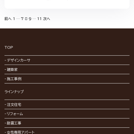
投
前へ
1
…
7
8
9
…
11
次へ
稿
の
ペ
ー
ジ
送
り
TOP
デザインカーサ
建築家
施工事例
ラインナップ
注文住宅
リフォーム
耐震工事
女性専用アパート