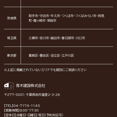
取手市・守谷市・牛久市・つくば市・つくばみらい市・阿見
茨城県
町・龍ヶ崎市・常総市
埼玉県
三郷市・吉川市・越谷市・春日部市・川口市
東京都
葛飾区・墨田区・足立区・江戸川区
※上記に掲載されていないエリアでも個別にご相談ください
青木建設株式会社
〒277-0081 千葉県柏市富里2-3-26
【TEL】04-7174-1145
【営業時間】9:00~17:30
【定休日】水曜日・日曜日/祝日（予約対応可）