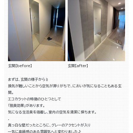
玄関【before】
玄関【after】
まずは、玄関の様子から☝
換気が難しいことから空気が滞りがちで、においが気になることもある玄
関。
エコカラットの特徴のひとつとして
「脱臭効果」があります。
気になる生活臭を吸着し、室内の空気を清潔に保ちます。
．
真っ白な壁だったところに、グレーのアクセントが入り
一気に高級感のある雰囲気へと変わりました♪