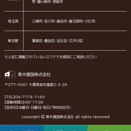
町・龍ヶ崎市・常総市
埼玉県
三郷市・吉川市・越谷市・春日部市・川口市
東京都
葛飾区・墨田区・足立区・江戸川区
※上記に掲載されていないエリアでも個別にご相談ください
青木建設株式会社
〒277-0081 千葉県柏市富里2-3-26
【TEL】04-7174-1145
【営業時間】9:00~17:30
【定休日】水曜日・日曜日/祝日（予約対応可）
copyright © 青木建設株式会社 all rights reserved