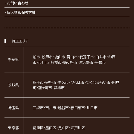
お問い合わせ
個人情報保護方針
施工エリア
柏市・松戸市・流山市・野田市・我孫子市・白井市・印西
千葉県
市・市川市・船橋市・鎌ヶ谷市・習志野市・千葉市
取手市・守谷市・牛久市・つくば市・つくばみらい市・阿見
茨城県
町・龍ヶ崎市・常総市
埼玉県
三郷市・吉川市・越谷市・春日部市・川口市
東京都
葛飾区・墨田区・足立区・江戸川区