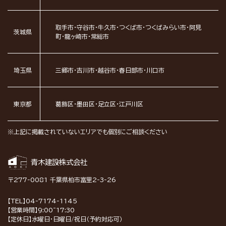
取手市・守谷市・牛久市・つくば市・つくばみらい市・阿見
茨城県
町・龍ヶ崎市・常総市
埼玉県
三郷市・吉川市・越谷市・春日部市・川口市
東京都
葛飾区・墨田区・足立区・江戸川区
※上記に掲載されていないエリアでも個別にご相談ください
青木建設株式会社
〒277-0081 千葉県柏市富里2-3-26
【TEL】04-7174-1145
【営業時間】9:00~17:30
【定休日】水曜日・日曜日/祝日（予約対応可）