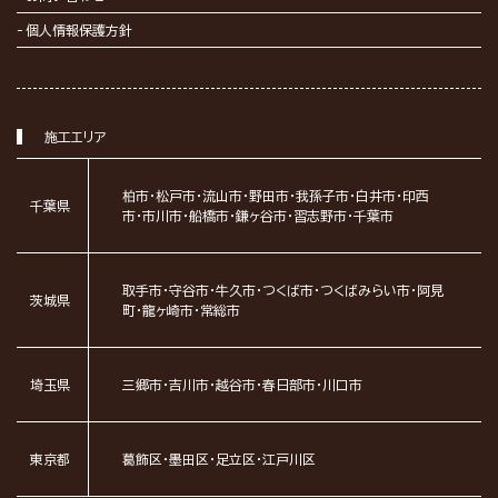
個人情報保護方針
施工エリア
柏市・松戸市・流山市・野田市・我孫子市・白井市・印西
千葉県
市・市川市・船橋市・鎌ヶ谷市・習志野市・千葉市
取手市・守谷市・牛久市・つくば市・つくばみらい市・阿見
茨城県
町・龍ヶ崎市・常総市
埼玉県
三郷市・吉川市・越谷市・春日部市・川口市
東京都
葛飾区・墨田区・足立区・江戸川区