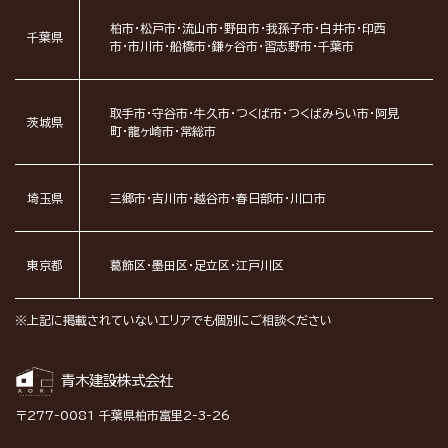
柏市・松戸市・流山市・野田市・我孫子市・白井市・印西
千葉県
市・市川市・船橋市・鎌ヶ谷市・習志野市・千葉市
取手市・守谷市・牛久市・つくば市・つくばみらい市・阿見
茨城県
町・龍ヶ崎市・常総市
埼玉県
三郷市・吉川市・越谷市・春日部市・川口市
東京都
葛飾区・墨田区・足立区・江戸川区
※上記に掲載されていないエリアでも個別にご相談ください
青木建設株式会社
〒277-0081 千葉県柏市富里2-3-26