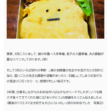
栗原、3月に入りまして、娘の卒園→入学準備、息子の入園準備、夫の異動が
重なりパンクしております。(笑)
そして3月といえば別れの季節…。娘の幼稚園の先生やお友だちとの別れに
加え、習いごとの先生も異動や退職があったり、引越ししてしまうお友だち
の見送りに行ったり…と、感情が忙しい毎日です。
3年間、仕事をしながらのお弁当作りはなかなかハードでしたが、いつも残
さず食べてきてくれた娘には「ありがとう」の感謝をたくさん伝えました☆
（最後のリクエストは大好きなえびふらいのしっぽのお弁当でした 写真②）