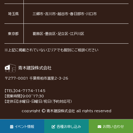
埼玉県
三郷市・吉川市・越谷市・春日部市・川口市
東京都
葛飾区・墨田区・足立区・江戸川区
※上記に掲載されていないエリアでも個別にご相談ください
青木建設株式会社
〒277-0081 千葉県柏市富里2-3-26
【TEL】04-7174-1145
【営業時間】9:00~17:30
【定休日】水曜日・日曜日/祝日（予約対応可）
copyright © 青木建設株式会社 all rights reserved
イベント情報
各種お申し込み
お問い合わせ